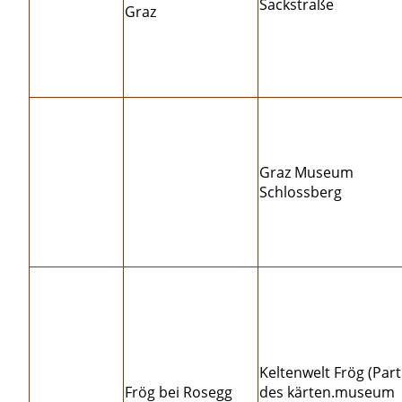
Sackstraße
Graz
Graz Museum
Schlossberg
Keltenwelt Frög (Par
Frög bei Rosegg
des kärten.museum