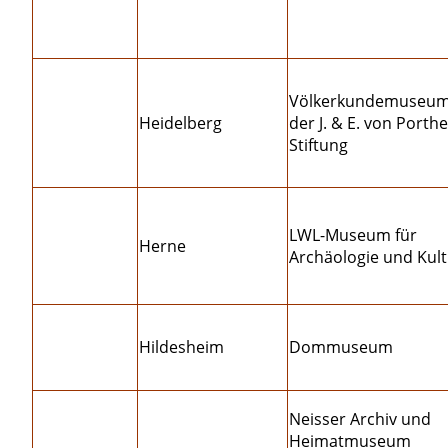
Völkerkundemuseu
Heidelberg
der J. & E. von Porth
Stiftung
LWL-Museum für
Herne
Archäologie und Kul
Hildesheim
Dommuseum
Neisser Archiv und
Heimatmuseum