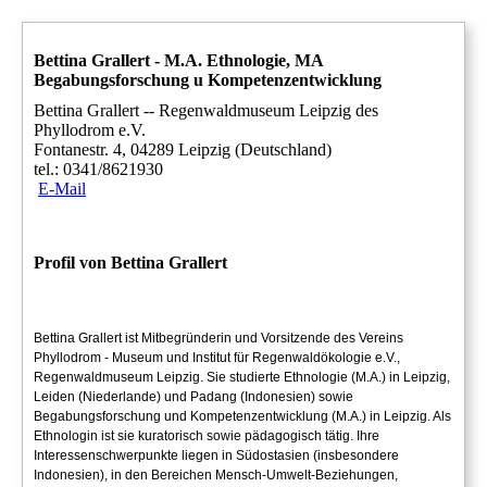
Bettina Grallert - M.A. Ethnologie, MA
Begabungsforschung u Kompetenzentwicklung
Bettina Grallert -- Regenwaldmuseum Leipzig des
Phyllodrom e.V.
Fontanestr. 4, 04289 Leipzig (Deutschland)
tel.:
0341/8621930
E-Mail
Profil von Bettina Grallert
Bettina Grallert ist Mitbegründerin und Vorsitzende des Vereins
Phyllo
drom - Museum und Institut für Regenwaldökologie e.V.,
Regenwaldmuseum Leipzig. Sie
studierte Ethnologie (M.A.) in Leipzig,
Leiden (Niederlande) und Padang (Indonesien) sowie
Begabungsforschung und Kompe
tenzentwicklung (M.A.) in Leipzig. Als
Ethnologin ist sie kuratorisch sowie päd
agogisch tätig. Ihre
Interessenschwerpunkte liegen in Südostasien (insbesondere
Indonesi
en), in den Bereichen Mensch-Umwelt-Beziehungen,